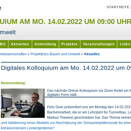
STARTSEITE
IUM AM MO. 14.02.2022 UM 09:00 UH
Umwelt
PBU
Aktuelles
Anmeldung
Projekte
Veranstaltungen
Links
urwissenschaften
»
Projektbüro Bauen und Umwelt
»
Aktuelles
Digitales Kolloquium am Mo. 14.02.2022 um 0
Newsmeldung:
Das nächste Online-Kolloquium via Zoom findet am 
digitaler Form statt.
Felix Goer präsentiert uns am Montag den 14.02.202
Bachelorarbeit, die er am Lehrstuhl für Tunnelbau, L
Markus Thewes) geschrieben hat. Das Thema seiner 
und Validierung eines Modells zur Abschätzung der Schauminjektionsrate für eine
kohäsionslosen Lockergesteinen"
.