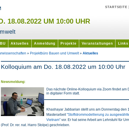
STARTSEITE
 18.08.2022 UM 10:00 UHR
Umwelt
PBU
Aktuelles
Anmeldung
Projekte
Veranstaltungen
Links
urwissenschaften
»
Projektbüro Bauen und Umwelt
»
Aktuelles
Kolloquium am Do. 18.08.2022 um 10:00 Uhr
Newsmeldung:
Das nächste Online-Kolloquium via Zoom findet am 
in digitaler Form statt.
Khashayar Jabbarian stellt uns am Donnerstag den 
Masterarbeit
"Stoffstrommodellierung zu ausgewähl
Vietnam"
vor. Er hat seine Arbeit am Lehrstuhl für 
(Prof. Dr. rer. nat. Harro Stolpe) geschrieben.