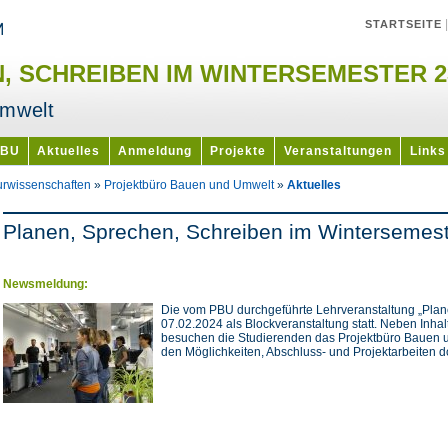
STARTSEITE
, SCHREIBEN IM WINTERSEMESTER 2
Umwelt
PBU
Aktuelles
Anmeldung
Projekte
Veranstaltungen
Links
urwissenschaften
»
Projektbüro Bauen und Umwelt
»
Aktuelles
Planen, Sprechen, Schreiben im Wintersemest
Newsmeldung:
Die vom PBU durchgeführte Lehrveranstaltung „Plane
07.02.2024 als Blockveranstaltung statt. Neben Inha
besuchen die Studierenden das Projektbüro Bauen u
den Möglichkeiten, Abschluss- und Projektarbeiten do