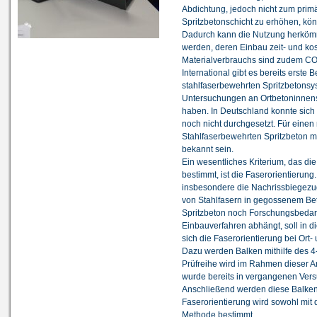
Abdichtung, jedoch nicht zum primä
Spritzbetonschicht zu erhöhen, kön
Dadurch kann die Nutzung herkömm
werden, deren Einbau zeit- und kos
Materialverbrauchs sind zudem CO
International gibt es bereits erste
stahlfaserbewehrten Spritzbetonsy
Untersuchungen an Ortbetoninnen
haben. In Deutschland konnte sich
noch nicht durchgesetzt. Für einen
Stahlfaserbewehrten Spritzbeton m
bekannt sein.
Ein wesentliches Kriterium, das d
bestimmt, ist die Faserorientierung
insbesondere die Nachrissbiegezug
von Stahlfasern in gegossenem Beto
Spritzbeton noch Forschungsbedarf
Einbauverfahren abhängt, soll in di
sich die Faserorientierung bei Ort-
Dazu werden Balken mithilfe des 4
Prüfreihe wird im Rahmen dieser Ar
wurde bereits in vergangenen Versu
Anschließend werden diese Balken 
Faserorientierung wird sowohl mit 
Methode bestimmt.