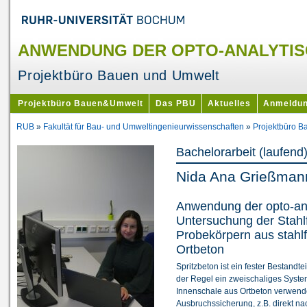
ANWENDUNG DER OPTO-ANALYTISC
Projektbüro Bauen und Umwelt
Projektbüro Bauen&Umwelt
Das PBU
Aktuelles
Anmeldu
RUB
»
Fakultät für Bau- und Umweltingenieurwissenschaften
»
Projektbüro 
Bachelorarbeit (laufend
Nida Ana Grießman
Anwendung der opto-an
Untersuchung der Stahl
Probekörpern aus stahl
Ortbeton
Spritzbeton ist ein fester Bestandt
der Regel ein zweischaliges Syst
Innenschale aus Ortbeton verwendet
Ausbruchssicherung, z.B. direkt n