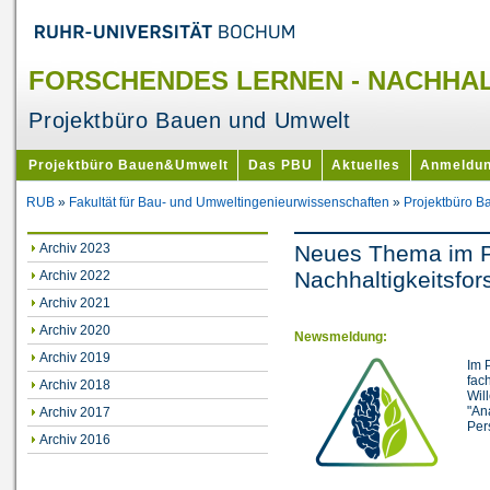
FORSCHENDES LERNEN - NACHHAL
Projektbüro Bauen und Umwelt
Projektbüro Bauen&Umwelt
Das PBU
Aktuelles
Anmeldu
RUB
»
Fakultät für Bau- und Umweltingenieurwissenschaften
»
Projektbüro 
Archiv 2023
Neues Thema im P
Nachhaltigkeitsfor
Archiv 2022
Archiv 2021
Archiv 2020
Newsmeldung:
Archiv 2019
Im 
fac
Archiv 2018
Wil
"An
Archiv 2017
Per
Archiv 2016